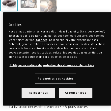
Cookies
COUSSIN TRANSIT
Nous et nos partenaires (comme décrit dans l'onglet „détails des cookies”,
accessible par le bouton „Paramètres des cookies “) utilisons des cookies
TEMPUR®
(et certaines de vos
données
) pour améliorer votre expérience dans
l’internet, gérer le trafic de données et pour vous montrer des informations
personnalisées sur notre site web et dans les médias sociaux. Vous
pouvez accepter tous les cookies, refuser les cookies pas essentiels ou
Le compagnon de votre nuque quand vous voyagez ou à chaque
bien actualiser votre choix dans les listes de cookies.
fois que vous avez besoin d’un soutien supplémentaire pour le
Politique en matière de protection des données et de cookies
cou. Sa forme soutient votre tête et maintient l’oreiller en place.
A noter:
Paramètres des cookies
La livraison d'oreiller TEMPUR® Transit aura du retard et aura
lieu probablement pendant la semaine 38/2026..
Refuser tous
Autoriser tous
La livraison nécessite d’environ 3 - 5 jours ouvrés