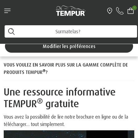
Action lits: 25 % de réduction sur une
-
sélection de lits Classic Boxspring!
Brochure informative
Vous consultez le site de Suisse en français. Vous
pouvez modifier vos préférences à tout moment.
Modifier les préférences
VOUS VOULEZ EN SAVOIR PLUS SUR LA GAMME COMPLÈTE DE
®
PRODUITS TEMPUR
?
Une ressource informative
®
TEMPUR
gratuite
Vous avez la possibilité de lire notre brochure en ligne ou de la
télécharger… tout simplement.