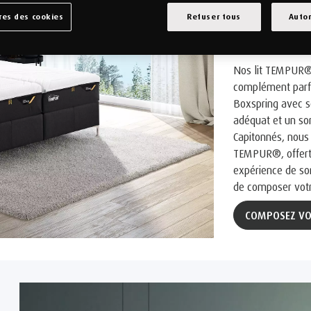
TEM
es des cookies
Refuser tous
Autor
Nos lit TEMPUR® 
complément parfa
Boxspring avec s
adéquat et un som
Capitonnés, nous 
TEMPUR®, offert 
expérience de so
de composer votre
COMPOSEZ VO