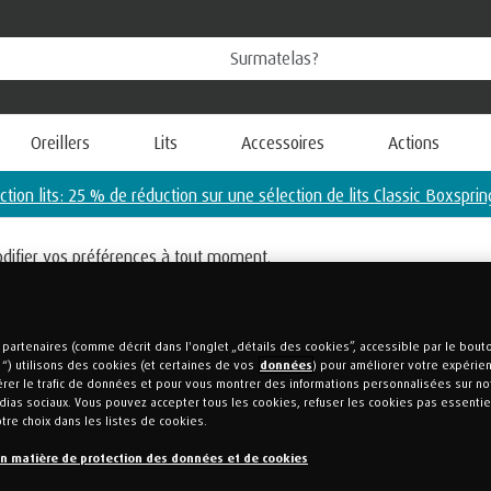
Oreillers
Lits
Accessoires
Actions
Action lits: 25 % de réduction sur une sélection de lits Classic Boxsprin
odifier vos préférences à tout moment.
LE CA
partenaires (comme décrit dans l'onglet „détails des cookies”, accessible par le bou
“) utilisons des cookies (et certaines de vos
données
) pour améliorer votre expérie
gérer le trafic de données et pour vous montrer des informations personnalisées sur no
POUR 
ias sociaux. Vous pouvez accepter tous les cookies, refuser les cookies pas essentie
otre choix dans les listes de cookies.
VOTR
en matière de protection des données et de cookies