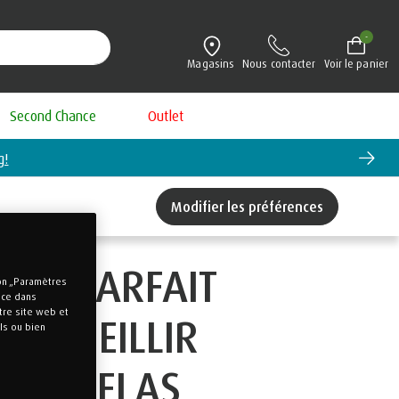
-
Magasins
Nous contacter
Voir le panier
Second Chance
Outlet
g!
Modifier les préférences
DRE PARFAIT
ton „Paramètres
nce dans
tre site web et
ACCUEILLIR
ls ou bien
E MATELAS