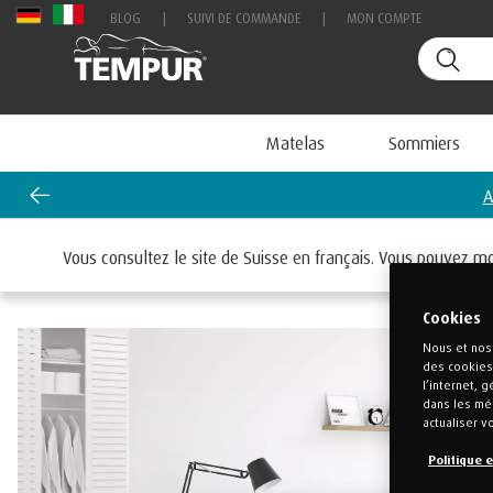
BLOG
|
SUIVI DE COMMANDE
|
MON COMPTE
Matelas
Sommiers
Accueil
Lits
Lit Classic Capitonnés
Vous consultez le site de Suisse en français. Vous pouvez m
Cookies
Nous et nos 
des cookies 
l’internet, 
dans les méd
actualiser v
Politique 