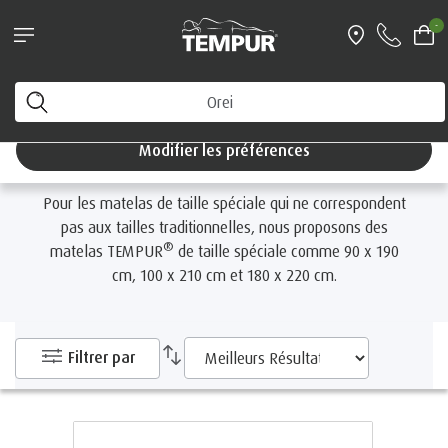
Action matelas: 25 % de réduction sur
-
matelas PRO Air™!
Accueil
Matelas
Par taille
Tailles spéciales
Vous consultez le site de Suisse en français. Vous
pouvez modifier vos préférences à tout moment.
Tailles spéciales
Modifier les préférences
Pour les matelas de taille spéciale qui ne correspondent
pas aux tailles traditionnelles, nous proposons des
®
matelas TEMPUR
de taille spéciale comme 90 x 190
cm, 100 x 210 cm et 180 x 220 cm.
Filtrer par