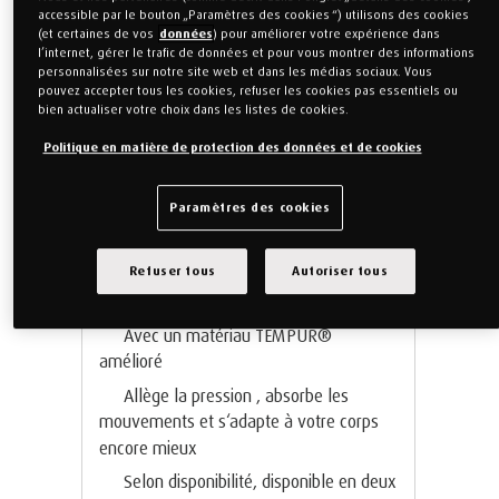
accessible par le bouton „Paramètres des cookies “) utilisons des cookies
(et certaines de vos
données
) pour améliorer votre expérience dans
l’internet, gérer le trafic de données et pour vous montrer des informations
personnalisées sur notre site web et dans les médias sociaux. Vous
pouvez accepter tous les cookies, refuser les cookies pas essentiels ou
bien actualiser votre choix dans les listes de cookies.
Politique en matière de protection des données et de cookies
Paramètres des cookies
Matelas TEMPUR PRO® Plus
Refuser tous
Autoriser tous
SmartCool™ Moelleux
Avec un matériau TEMPUR®
amélioré
Allège la pression , absorbe les
mouvements et s‘adapte à votre corps
encore mieux
Selon disponibilité, disponible en deux