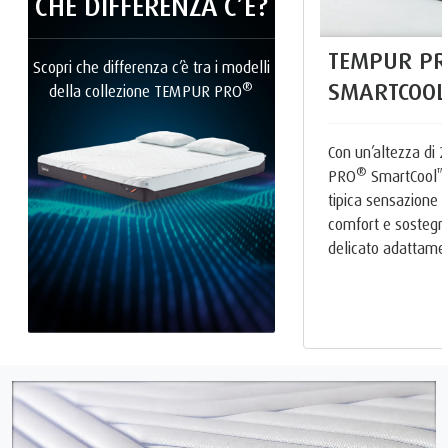
CHE DIFFERENZA C’È?
TEMPUR PR
Scopri che differenza c’è tra i modelli
SMARTCOOL
®
della collezione TEMPUR PRO
Con un’altezza di
®
™
PRO
SmartCool
tipica sensazion
comfort e sostegn
delicato adattame