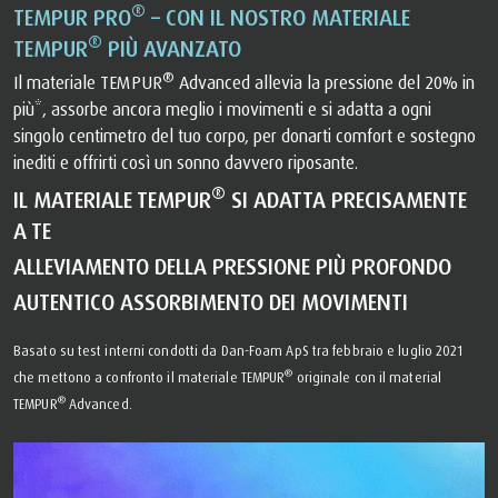
®
TEMPUR PRO
– CON IL NOSTRO MATERIALE
®
TEMPUR
PIÙ AVANZATO
®
Il materiale TEMPUR
Advanced allevia la pressione del 20% in
più*, assorbe ancora meglio i movimenti e si adatta a ogni
singolo centimetro del tuo corpo, per donarti comfort e sostegno
inediti e offrirti così un sonno davvero riposante.
®
IL MATERIALE TEMPUR
SI ADATTA PRECISAMENTE
A TE
ALLEVIAMENTO DELLA PRESSIONE PIÙ PROFONDO
AUTENTICO ASSORBIMENTO DEI MOVIMENTI
Basato su test interni condotti da Dan-Foam ApS tra febbraio e luglio 2021
®
che mettono a confronto il materiale TEMPUR
originale con il material
®
TEMPUR
Advanced.