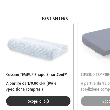
BEST SELLERS
Cuscino TEMPUR Shape SmartCool™
CUSCINO TEMPUR
A partire da
179.00 CHF
(IVA e
A partire da
98.0
spedizione compresi)
spedizione comp
Scopri di più
Sco