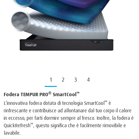
1
2
3
4
®
™
Fodera TEMPUR PRO
SmartCool
™
L’innovativa fodera dotata di tecnologia SmartCool
è
rinfrescante e contribuisce ad allontanare dal tuo corpo il calore
in eccesso, per farti dormire sempre al fresco. Inoltre, la fodera è
™
QuickRefresh
, questo significa che è facilmente rimovibile e
lavabile.