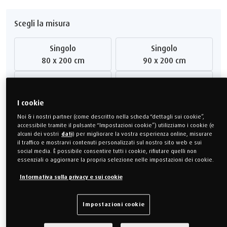
Scegli la misura
Singolo
Singolo
80 x 200 cm
90 x 200 cm
Singolo
Matrimoniale
100 x 200 cm
140 x 200 cm
I cookie
Matrimoniale
Matrimoniale
Noi & i nostri partner (come descritto nella scheda “dettagli sui cookie”,
accessibile tramite il pulsante “Impostazioni cookie”) utilizziamo i cookie (e
160 x 200 cm
180 x 200 cm
alcuni dei vostri
dati
) per migliorare la vostra esperienza online, misurare
il traffico e mostrarvi contenuti personalizzati sul nostro sito web e sui
Misura Speciale
Misura speciale
social media. È possibile consentire tutti i cookie, rifiutare quelli non
80 x 190 cm
80 x 210 cm
essenziali o aggiornare la propria selezione nelle impostazioni dei cookie.
Informativa sulla privacy e sui cookie
Misura speciale
Misura speciale
80 x 220 cm
90 x 190 cm
Impostazioni cookie
Misura speciale
Misura speciale