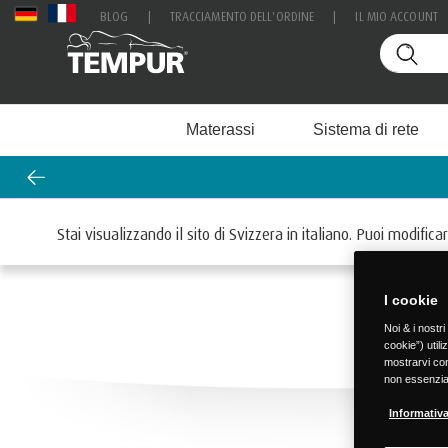
BLOG
|
TRACCIAMENTO DELL'ORDINE
|
IL MIO ACCOUNT
Materassi
Sistema di rete
Stai visualizzando il sito di Svizzera in italiano. Puoi modifi
I cookie
Noi & i nostr
cookie”) utili
mostrarvi cont
non essenzial
Informativa