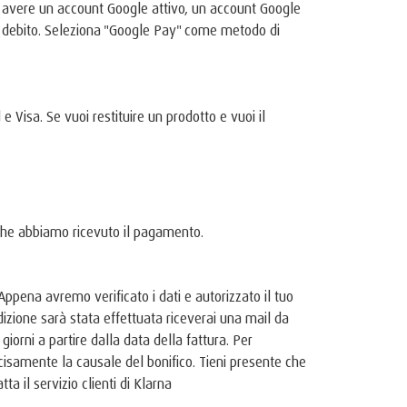
io avere un account Google attivo, un account Google
di debito. Seleziona "Google Pay" come metodo di
e Visa. Se vuoi restituire un prodotto e vuoi il
o che abbiamo ricevuto il pagamento.
Appena avremo verificato i dati e autorizzato il tuo
izione sarà stata effettuata riceverai una mail da
iorni a partire dalla data della fattura. Per
cisamente la causale del bonifico. Tieni presente che
 il servizio clienti di Klarna