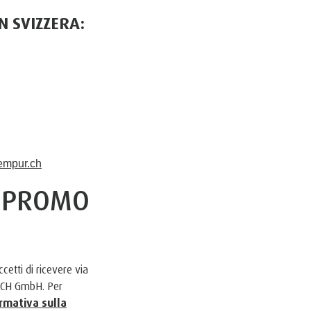
N SVIZZERA:
empur.ch
O PROMO
cetti di ricevere via
DACH GmbH. Per
rmativa sulla