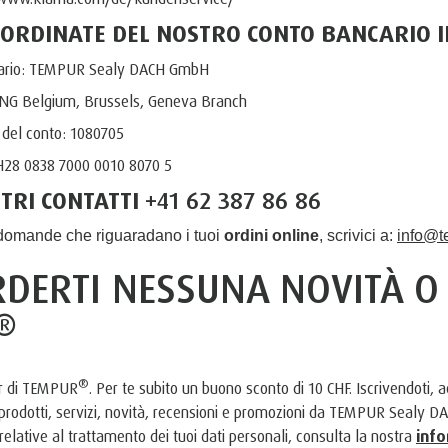
OORDINATE DEL NOSTRO CONTO BANCARIO I
iario: TEMPUR Sealy DACH GmbH
ING Belgium, Brussels, Geneva Branch
del conto: 1080705
H28 0838 7000 0010 8070 5
STRI CONTATTI
+41 62 387 86 86
domande che riguaradano i tuoi
ordini online
, scrivici a:
info@t
RDERTI NESSUNA NOVITÀ 
®
®
ter di TEMPUR
. Per te subito un buono sconto di 10 CHF. Iscrivendoti, ac
 prodotti, servizi, novità, recensioni e promozioni da TEMPUR Sealy 
relative al trattamento dei tuoi dati personali, consulta la nostra
info