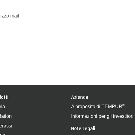
otti
Azienda
®
ria
A proposito di TEMPUR
ation
Informazioni per gli investitori
erassi
Note Legali