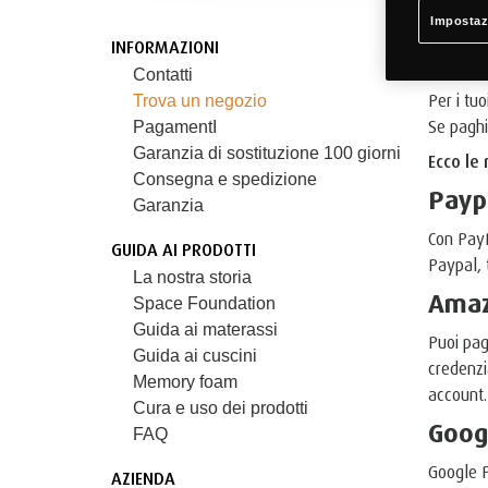
Impostaz
Modali
INFORMAZIONI
Contatti
Per i tu
Trova un negozio
Se paghi
PagamentI
Garanzia di sostituzione 100 giorni
Ecco le
Consegna e spedizione
Payp
Garanzia
Con PayP
GUIDA AI PRODOTTI
Paypal, 
La nostra storia
Amaz
Space Foundation
Guida ai materassi
Puoi pag
Guida ai cuscini
credenzi
Memory foam
account.
Cura e uso dei prodotti
Goog
FAQ
Google P
AZIENDA