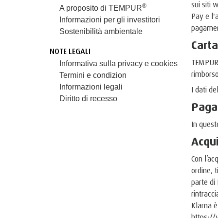
sui siti
®
A proposito di TEMPUR
Pay e l'
Informazioni per gli investitori
pagamen
Sostenibilità ambientale
Carta
NOTE LEGALI
TEMPU
Informativa sulla privacy e cookies
rimborso,
Termini e condizion
Informazioni legali
I dati de
Diritto di recesso
Paga
In quest
Acqui
Con l’ac
ordine, 
parte di
rintracc
Klarna è
https:/