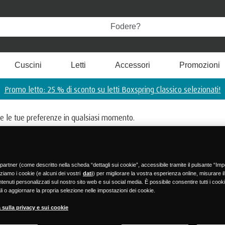
Cuscini
Letti
Accessori
Promozioni
Promo letto: 25 % di sconto su letti Boxspring Classico selezionati!
MODALITÀ DI PAGAMENTO
care le tue preferenze in qualsiasi momento.
i partner (come descritto nella scheda “dettagli sui cookie”, accessibile tramite il pulsante “Im
zziamo i cookie (e alcuni dei vostri
dati
) per migliorare la vostra esperienza online, misurare il 
enuti personalizzati sul nostro sito web e sui social media. È possibile consentire tutti i cookie,
i o aggiornare la propria selezione nelle impostazioni dei cookie.
 sulla privacy e sui cookie