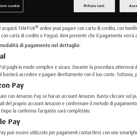
ioni cookie
Rifiuta tutti
Acce
tà di pagamento
®
oi acquisti TEMPUR
online puoi pagare con carta di credito, con bonif
 con carta di credito o Paypal, tieni presente che il pagamento verrà a
 modalità di pagamento nel dettaglio:
al
al paghi in modo semplice e sicuro. Durante la procedura atterrerai di
ti basterà accedere e pagare direttamente con il tuo conto. Tuttavia,
on Pay
are con Amazon Pay se hai un account Amazon. Basta cliccare sul pu
ali del proprio account Amazon e confermare il metodo di pagamento e 
 Dopo la conferma l’acquisto sarà completato.
le Pay
ay può essere utilizzato per pagamenti contactless con uno smartph