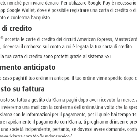
 web, nonché per inviare denaro. Per utilizzare Google Pay è necessar
app Google Wallet, dove è possibile registrare una carta di credito o 
to e conferma l'acquisto.
 di credito
®
R
accetta le carte di credito dei circuiti American Express, MasterCard 
 riceverai il rimborso sul conto a cui è legata la tua carta di credito.
lla tua carta di credito sono protetti grazie al sistema SSL
mento anticipato
o caso paghi il tuo ordine in anticipo. Il tuo ordine viene spedito dop
sto su fattura
quisto su fattura gestito da Klarna paghi dopo aver ricevuto la merce. 
ti invieremo una mail con la conferma dell’ordine.Una volta che la sped
 Klarna con le informazioni per il pagamento, per il quale hai tempo 14 g
iare rapidamente il pagamento con Klarna, ti preghiamo di inserire pre
 una società indipendente; pertanto, se dovessi avere domande, contatta
/www.klarna.com/de/kundenservice/