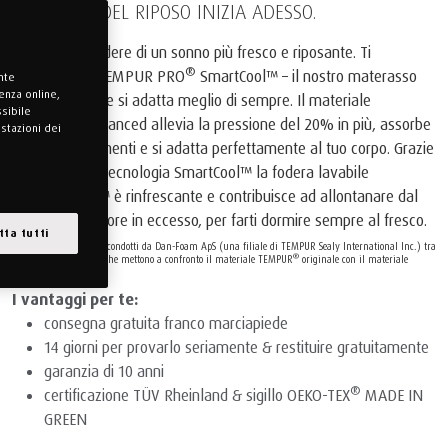
IL FUTURO DEL RIPOSO INIZIA ADESSO.
Preparati a godere di un sonno più fresco e riposante. Ti
®
presentiamo TEMPUR PRO
SmartCool™ – il nostro materasso
ante
enza online,
più fresco e che si adatta meglio di sempre. Il materiale
ssibile
®
TEMPUR
Advanced allevia la pressione del 20% in più, assorbe
ostazioni dei
meglio i movimenti e si adatta perfettamente al tuo corpo. Grazie
all’innovativa tecnologia SmartCool™ la fodera lavabile
QuickRefresh™ è rinfrescante e contribuisce ad allontanare dal
tuo corpo il calore in eccesso, per farti dormire sempre al fresco.
tta tutti
* Basato su test interni condotti da Dan-Foam ApS (una filiale di TEMPUR Sealy International Inc.) tra
®
febbraio e luglio 2021 che mettono a confronto il materiale TEMPUR
originale con il materiale
®
TEMPUR
Advanced.
I vantaggi per te:
consegna gratuita franco marciapiede
14 giorni per provarlo seriamente & restituire gratuitamente
garanzia di 10 anni
®
certificazione TÜV Rheinland & sigillo OEKO-TEX
MADE IN
GREEN