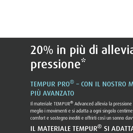
20% in più di allev
pressione*
®
TEMPUR PRO
– CON IL NOSTRO 
PIÙ AVANZATO
®
Il materiale TEMPUR
Advanced allevia la pressione 
meglio i movimenti e si adatta a ogni singolo centimet
comfort e sostegno inediti e offrirti così un sonno dav
®
IL MATERIALE TEMPUR
SI ADATT