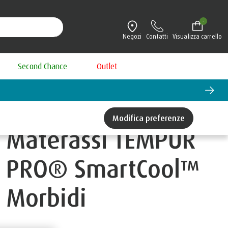
-
Negozi
Contatti
Visualizza carrello
Second Chance
Outlet
Modifica preferenze
Materassi TEMPUR
PRO® SmartCool™
Morbidi