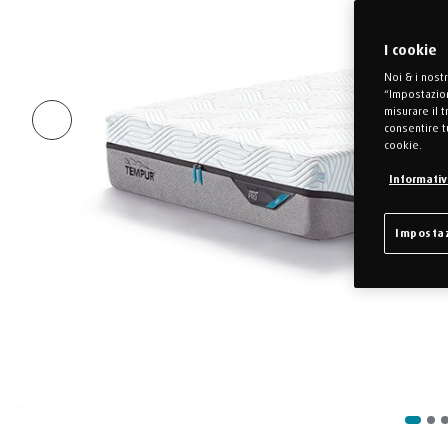
I cookie
Noi & i nost
“Impostazion
misurare il 
consentire t
cookie.
Informativa
Impostaz