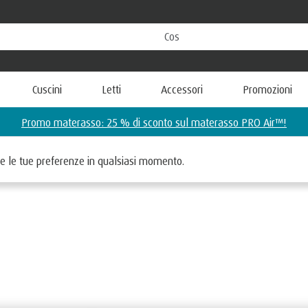
Cuscini
Letti
Accessori
Promozioni
Promo materasso: 25 % di sconto sul materasso PRO Air™!
care le tue preferenze in qualsiasi momento.