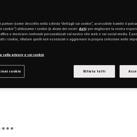
ri partner (come descritto nella scheda “dettagli sui cookie”, accessibile tramite il puls
i cookie”) utilizziamo i cookie (e alcuni dei vostri
dati
) per migliorare la vostra esperi
traffico e mostrarvi contenuti personalizzati sul nostro sito web e sui social media. È po
utti i cookie, rifiutare quelli non essenziali o aggiornare la propria selezione nelle imp
 sulla privacy e sui cookie
ioni cookie
Rifiuta tutti
Acce