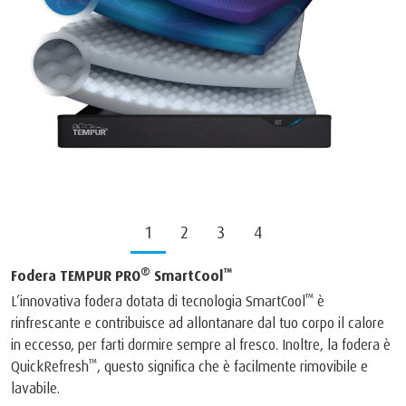
1
2
3
4
®
™
Fodera TEMPUR PRO
SmartCool
™
L’innovativa fodera dotata di tecnologia SmartCool
è
rinfrescante e contribuisce ad allontanare dal tuo corpo il calore
in eccesso, per farti dormire sempre al fresco. Inoltre, la fodera è
™
QuickRefresh
, questo significa che è facilmente rimovibile e
lavabile.