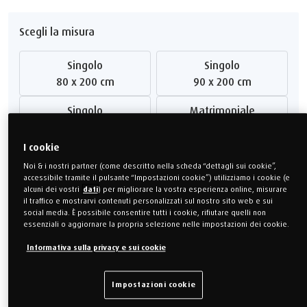
Scegli la misura
Singolo
Singolo
80 x 200 cm
90 x 200 cm
Singolo
Matrimoniale
100 x 200 cm
140 x 200 cm
I cookie
Matrimoniale
Matrimoniale
Noi & i nostri partner (come descritto nella scheda “dettagli sui cookie”,
160 x 200 cm
180 x 200 cm
accessibile tramite il pulsante “Impostazioni cookie”) utilizziamo i cookie (e
alcuni dei vostri
dati
) per migliorare la vostra esperienza online, misurare
Misura Speciale
Misura speciale
il traffico e mostrarvi contenuti personalizzati sul nostro sito web e sui
social media. È possibile consentire tutti i cookie, rifiutare quelli non
80 x 190 cm
80 x 210 cm
essenziali o aggiornare la propria selezione nelle impostazioni dei cookie.
Misura speciale
Misura speciale
Informativa sulla privacy e sui cookie
80 x 220 cm
90 x 190 cm
Impostazioni cookie
Misura speciale
Misura speciale