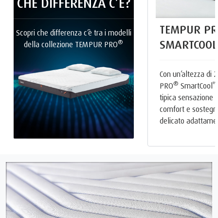
CHE DIFFERENZA C’È?
TEMPUR PR
Scopri che differenza c’è tra i modelli
SMARTCOOL
®
della collezione TEMPUR PRO
Con un’altezza di
®
™
PRO
SmartCool
tipica sensazion
comfort e sostegn
delicato adattame