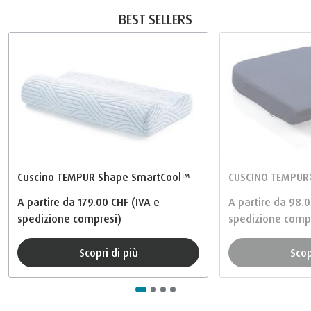
BEST SELLERS
Cuscino TEMPUR Shape SmartCool™
CUSCINO TEMPUR
A partire da
179.00 CHF
(IVA e
A partire da
98.0
spedizione compresi)
spedizione comp
Scopri di più
Sco