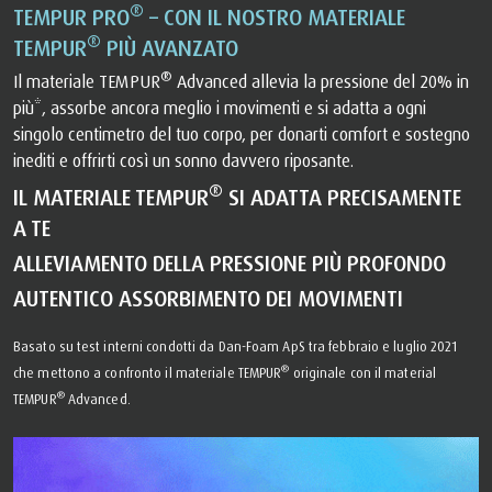
®
TEMPUR PRO
– CON IL NOSTRO MATERIALE
®
TEMPUR
PIÙ AVANZATO
®
Il materiale TEMPUR
Advanced allevia la pressione del 20% in
più*, assorbe ancora meglio i movimenti e si adatta a ogni
singolo centimetro del tuo corpo, per donarti comfort e sostegno
inediti e offrirti così un sonno davvero riposante.
®
IL MATERIALE TEMPUR
SI ADATTA PRECISAMENTE
A TE
ALLEVIAMENTO DELLA PRESSIONE PIÙ PROFONDO
AUTENTICO ASSORBIMENTO DEI MOVIMENTI
Basato su test interni condotti da Dan-Foam ApS tra febbraio e luglio 2021
®
che mettono a confronto il materiale TEMPUR
originale con il material
®
TEMPUR
Advanced.