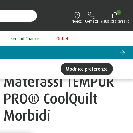
-
Negozi
Contatti
Visualizza carrello
Second Chance
Outlet
Modifica preferenze
Materassi TEMPUR
PRO® CoolQuilt
Morbidi