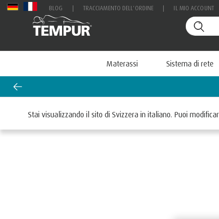
BLOG
|
TRACCIAMENTO DELL'ORDINE
|
IL MIO ACCOUNT
Materassi
Sistema di rete
o materasso: 25 % di sconto sul materasso PRO Air™!
Home
Materassi
Stai visualizzando il sito di Svizzera in italiano. Puoi modifi