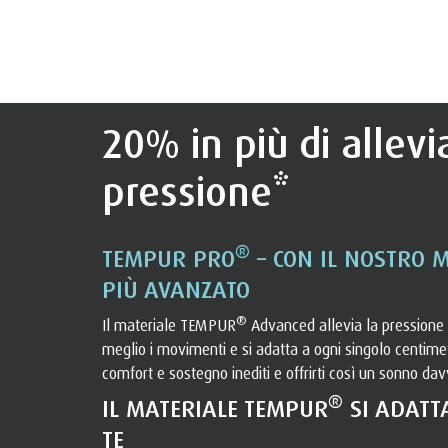
20% in più di allev
pressione*
®
TEMPUR PRO
– CON IL NOSTRO 
PIÙ AVANZATO
®
Il materiale TEMPUR
Advanced allevia la pressione 
meglio i movimenti e si adatta a ogni singolo centimet
comfort e sostegno inediti e offrirti così un sonno dav
®
IL MATERIALE TEMPUR
SI ADATT
TE