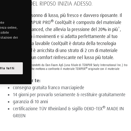
IL FUTURO DEL RIPOSO INIZIA ADESSO.
Preparati a un sonno di lusso, più fresco e davvero riposante. Il
®
materasso TEMPUR PRO
CoolQuilt è composto del materiale
ante
enza online,
®
TEMPUR
Advanced, che allevia la pressione del 20% in più*,
ssibile
assorbe meglio i movimenti e si adatta perfettamente al tuo
ostazioni dei
corpo. La fodera lavabile CoolQuilt è dotata della tecnologia
SmartCool™ ed è arricchita di uno strato di 2 cm di materiale
®
TEMPUR
per un comfort rinfrescante nel lusso più totale.
* Basato su test interni condotti da Dan-Foam ApS (una filiale di TEMPUR Sealy International Inc.) tra
tta tutti
®
febbraio e luglio 2021 che mettono a confronto il materiale TEMPUR
originale con il materiale
®
TEMPUR
Advanced.
I vantaggi per te:
consegna gratuita franco marciapiede
14 giorni per provarlo seriamente & restituire gratuitamente
garanzia di 10 anni
®
certificazione TÜV Rheinland & sigillo OEKO-TEX
MADE IN
GREEN