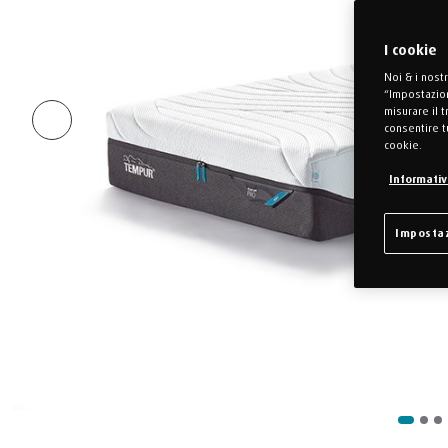
I cookie
Noi & i nost
“Impostazion
misurare il 
consentire t
cookie.
Informativa
Impostaz