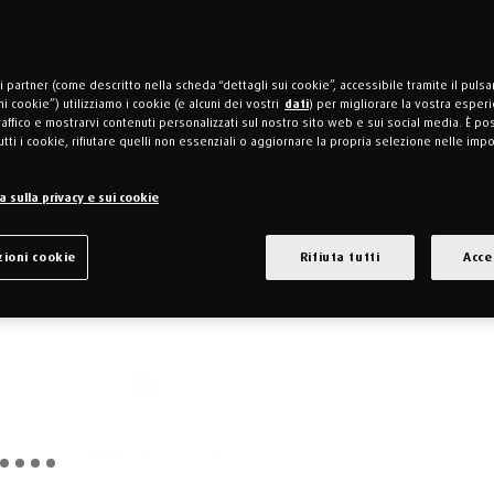
ri partner (come descritto nella scheda “dettagli sui cookie”, accessibile tramite il puls
i cookie”) utilizziamo i cookie (e alcuni dei vostri
dati
) per migliorare la vostra esperi
traffico e mostrarvi contenuti personalizzati sul nostro sito web e sui social media. È po
utti i cookie, rifiutare quelli non essenziali o aggiornare la propria selezione nelle imp
 sulla privacy e sui cookie
ioni cookie
Rifiuta tutti
Acce