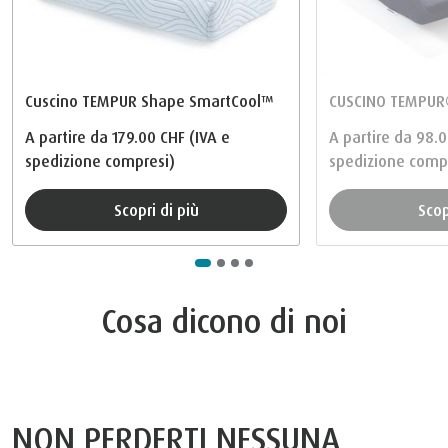
Cuscino TEMPUR Shape SmartCool™
CUSCINO TEMPUR
A partire da
179.00 CHF
(IVA e
A partire da
98.0
spedizione compresi)
spedizione comp
Scopri di più
Sco
Cosa dicono di noi
NON PERDERTI NESSUNA