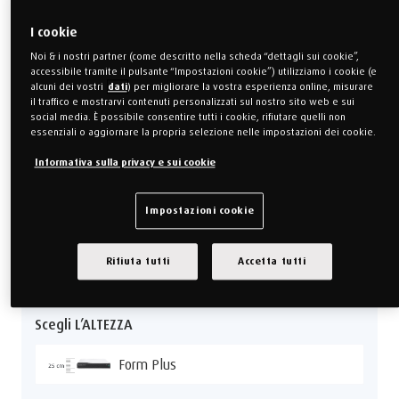
I cookie
Noi & i nostri partner (come descritto nella scheda “dettagli sui cookie”,
accessibile tramite il pulsante “Impostazioni cookie”) utilizziamo i cookie (e
alcuni dei vostri
dati
) per migliorare la vostra esperienza online, misurare
il traffico e mostrarvi contenuti personalizzati sul nostro sito web e sui
social media. È possibile consentire tutti i cookie, rifiutare quelli non
essenziali o aggiornare la propria selezione nelle impostazioni dei cookie.
Informativa sulla privacy e sui cookie
Avviso:
Impostazioni cookie
La consegna della misura 90 x 200 cm in versione medio-
morbida subirà un ritardo ed è prevista per la settimana
25/2026.
Rifiuta tutti
Accetta tutti
Scegli L’ALTEZZA
Form Plus