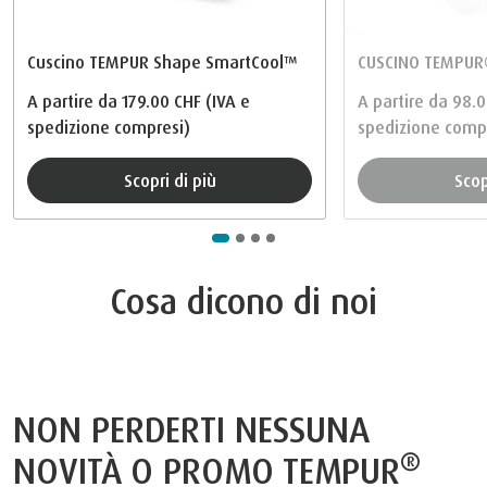
Cuscino TEMPUR Shape SmartCool™
CUSCINO TEMPUR
A partire da
179.00 CHF
(IVA e
A partire da
98.0
spedizione compresi)
spedizione comp
Scopri di più
Sco
Cosa dicono di noi
NON PERDERTI NESSUNA
®
NOVITÀ O PROMO TEMPUR