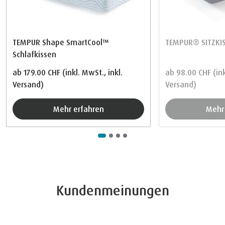
TEMPUR Shape SmartCool™
TEMPUR® SITZKI
Schlafkissen
ab
179.00 CHF
(inkl. MwSt., inkl.
ab
98.00 CHF
(in
Versand)
Versand)
Mehr erfahren
Meh
Kundenmeinungen