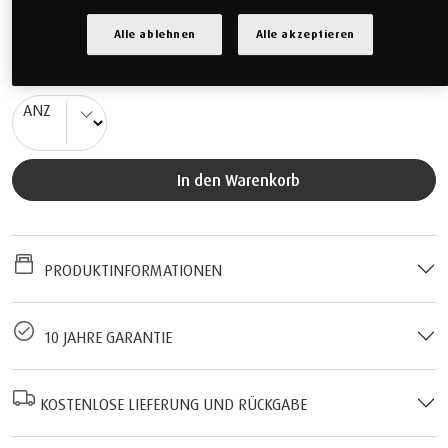
Standardmaße 90/100 x 200 cm benötigen eine Lieferzeit
von ca. 10 Werktagen.
Alle ablehnen
Alle akzeptieren
2'990.00 CHF
(inkl. MwSt., inkl. Versand)
ANZ
In den Warenkorb
PRODUKTINFORMATIONEN
10 JAHRE GARANTIE
KOSTENLOSE LIEFERUNG UND RÜCKGABE