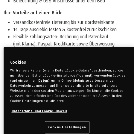
Beleuchtung & USB Anschlüsse unter dem Bett
Ihre Vorteile auf einen Blick:
Versandkostenfreie Lieferung bis zur Bordsteinkante
14 Tage ausgiebig testen & kostenfrei zurückschicken
Flexible Zahlungsarten: Rechnung und Ratenkauf
(mit Klarna), Paypal, Kreditkarte sowie Überweisung
10 Jahre Garantie
Cookies
2'990.00 CHF
(inkl. MwSt., inkl. Versand)
Wir & unsere Partner (wie im Reiter „Cookie-Details“ beschrieben, auf die
man über den Button „Cookie-Einstellungen“ gelangt), verwenden Cookies
(und einige Ihrer
Daten
), um Ihr Online-Erlebnis zu verbessern, den
Grösse auswählen
Datenverkehr zu messen und Ihnen personalisierte Inhalte auf unserer
Website und in den sozialen Medien anzuzeigen. Sie können alle Cookies
zulassen, nicht erforderliche Cookies ablehnen oder Ihre Auswahl in den
90 x 200
80 x 200
Cookie-Einstellungen aktualisieren.
Datenschutz- und Cookie-Hinweis
100 x 200
Cookie-Einstellungen