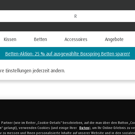
Kissen
Betten
Accessoires
Angebote
re Einstellungen jederzeit ändern.
 Partner (wie im Reiter „Cookie-Details“ beschrieben, auf die man über den Button „Co
en“ gelangt), verwenden Cookies (und einige Ihrer
Daten
), um Ihr Online-Erlebnis zu 
r zu messen und Ihnen personalisierte Inhalte auf unserer Website und in den soziale