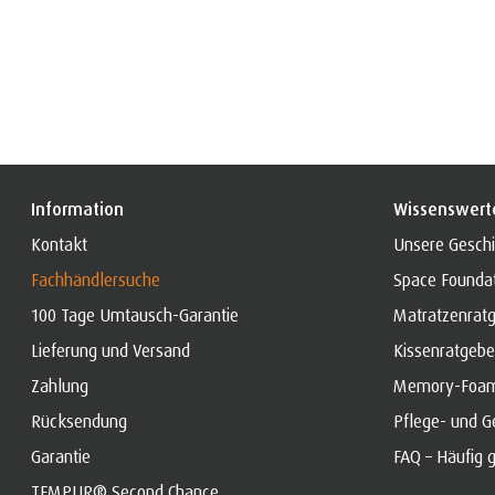
Information
Wissenswert
Kontakt
Unsere Geschi
Fachhändlersuche
Space Founda
100 Tage Umtausch-Garantie
Matratzenrat
Lieferung und Versand
Kissenratgebe
Zahlung
Memory-Foa
Rücksendung
Pflege- und G
Garantie
FAQ – Häufig g
TEMPUR® Second Chance