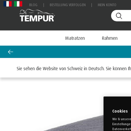
BLOG
|
BESTELLUNG VERFOLGEN
|
MEIN KONTO
Matratzen
Rahmen
 Boxspring Betten sparen!
Start
Accessoires
Sie sehen die Website von Schweiz in Deutsch. Sie können Ih
Cookies
Wir & unsere
Einstellung
Datenverkeh