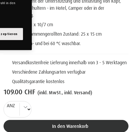
Reisekissen dient der Unterstützung und Entlastung von Kopf,
ahl in den
Nacken und Schultern - im Hotel, Camper oder in der
Ferienwohnung.
Grösse: 25 x 31 x 10/7 cm
Grösse im zusammengerollten Zustand: 25 x 15 cm
kzeptieren
Bezug abnehm- und bei 60 °C waschbar.
Versandkostenfreie Lieferung innerhalb von 3 - 5 Werktagen
Verschiedene Zahlungsarten verfügbar
Qualitätsgarantie kostenlos
109.00 CHF
(inkl. MwSt., inkl. Versand)
ANZ
In den Warenkorb