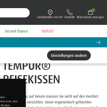
-
Fachhändler vor Ort
Kontakt
Warenkorb anzeigen
Second Chance
OUTLET
Matratzen-Aktion: 25 % auf PR
Einstellungen ändern
TEMPUR®
REISEKISSEN
Auch unterwegs auf Reisen müssen Sie nicht auf den Komfort
okie-
verbessern, den
von TEMPUR® verzichten. Unser ergonomisch geformtes
n Medien