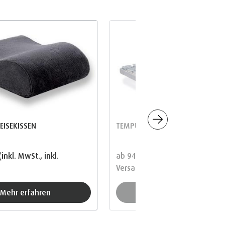
ISEKISSEN
TEMPUR® Premium Flex 500
(inkl. MwSt., inkl.
ab
940.00 CHF
(inkl. MwSt., inkl
Versand)
Mehr erfahren
Mehr erfahren