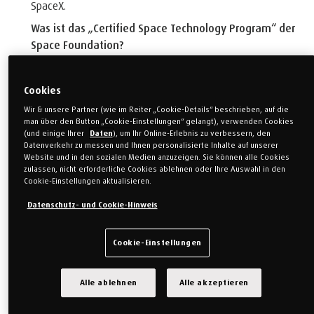
SpaceX.
Was ist das „Certified Space Technology Program“ der
Space Foundation?
Bei dem „Certified Space Technology Program“ der Space
Foundation handelt es sich um ein Zertifizierungsprogramm
Cookies
mit dem Ziel, die Bedeutung und den Nutzen von
Wir & unsere Partner (wie im Reiter „Cookie-Details“ beschrieben, auf die
Weltraumtechnologien im täglichen Leben hervorzuheben.
man über den Button „Cookie-Einstellungen“ gelangt), verwenden Cookies
Dies geschieht durch die Anerkennung von Produkten und
(und einige Ihrer
Daten
), um Ihr Online-Erlebnis zu verbessern, den
Datenverkehr zu messen und Ihnen personalisierte Inhalte auf unserer
Dienstleistungen, die ursprünglich für den Weltraum
Website und in den sozialen Medien anzuzeigen. Sie können alle Cookies
erfundene oder verwendete Technologien für ganz normale
zulassen, nicht erforderliche Cookies ablehnen oder Ihre Auswahl in den
Cookie-Einstellungen aktualisieren.
alltägliche Zwecke nutzen oder weiterentwickelt haben. .
Datenschutz- und Cookie-Hinweis
Worauf beruht die Zertifizierung?
Um im Rahmen des Programms zertifiziert zu werden,
Cookie-Einstellungen
müssen Unternehmen ein strenges Antragsverfahren
durchlaufen und nachweisen, dass die betreffenden
Technologien, Produkte oder Dienstleistungen die geforderte
Alle ablehnen
Alle akzeptieren
Voraussetzung erfüllen, dass sie aus der Raumfahrt