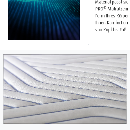
Material passt si
®
PRO
Matratzenrei
Form Ihres Körpers
Ihnen Komfort und
von Kopf bis Fuß.