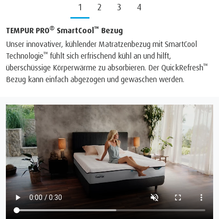
1
2
3
4
®
™
TEMPUR PRO
SmartCool
Bezug
Unser innovativer, kühlender Matratzenbezug mit SmartCool
™
Technologie
fühlt sich erfrischend kühl an und hilft,
™
überschüssige Körperwärme zu absorbieren. Der QuickRefresh
Bezug kann einfach abgezogen und gewaschen werden.