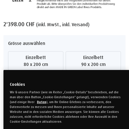
2'398.00 CHF
(inkl. MwSt., inkl. Versand)
Grösse auswählen
Einzelbett
Einzelbett
80 x 200 cm
90 x 200 cm
Einzelbett
Doppelbett
100 x 200 cm
140 x 200 cm
Cookies
Wir & unsere Partner (wie im Reiter „Cookie-Details“ beschrieben, auf die
Doppelbett
Doppelbett
man über den Button „Cookie-Einstellungen“ gelangt), verwenden Cookies
160 x 200 cm
180 x 200 cm
(und einige Ihrer
Daten
), um Ihr Online-Erlebnis zu verbessern, den
Datenverkehr zu messen und Ihnen personalisierte Inhalte auf unserer
Website und in den sozialen Medien anzuzeigen. Sie können alle Cookies
Sondermass
Sondermass
zulassen, nicht erforderliche Cookies ablehnen oder Ihre Auswahl in den
80 x 190 cm
80 x 210 cm
Cookie-Einstellungen aktualisieren.