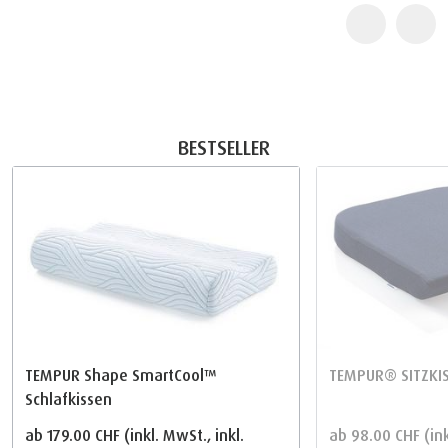
BESTSELLER
TEMPUR Shape SmartCool™
TEMPUR® SITZKI
Schlafkissen
ab
179.00 CHF
(inkl. MwSt., inkl.
ab
98.00 CHF
(in