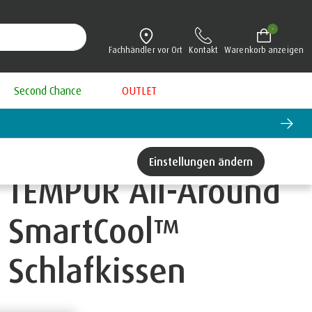
-
Fachhändler vor Ort
Kontakt
Warenkorb anzeigen
Second Chance
OUTLET
Einstellungen ändern
TEMPUR All-Around
SmartCool™
Schlafkissen