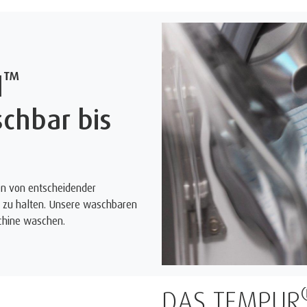
™
l
chbar bis
den von entscheidender
ch zu halten. Unsere waschbaren
schine waschen.
AUS DEM WE