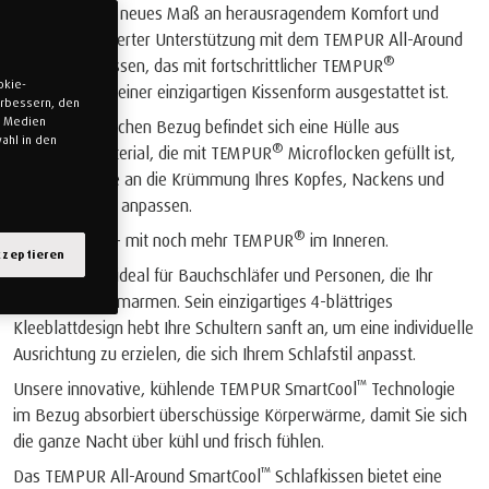
Erleben Sie ein neues Maß an herausragendem Komfort und
maßgeschneiderter Unterstützung mit dem TEMPUR All-Around
™
®
SmartCool
Kissen, das mit fortschrittlicher TEMPUR
okie-
Technologie in einer einzigartigen Kissenform ausgestattet ist.
verbessern, den
n Medien
Unter dem weichen Bezug befindet sich eine Hülle aus
ahl in den
®
®
TEMPUR
Material, die mit TEMPUR
Microflocken gefüllt ist,
die sich präzise an die Krümmung Ihres Kopfes, Nackens und
Ihrer Schultern anpassen.
®
Neu gestaltet - mit noch mehr TEMPUR
im Inneren.
kzeptieren
Das Kissen ist ideal für Bauchschläfer und Personen, die Ihr
Kissen gerne umarmen. Sein einzigartiges 4-blättriges
Kleeblattdesign hebt Ihre Schultern sanft an, um eine individuelle
Ausrichtung zu erzielen, die sich Ihrem Schlafstil anpasst.
™
Unsere innovative, kühlende TEMPUR SmartCool
Technologie
im Bezug absorbiert überschüssige Körperwärme, damit Sie sich
die ganze Nacht über kühl und frisch fühlen.
™
Das TEMPUR All-Around SmartCool
Schlafkissen bietet eine